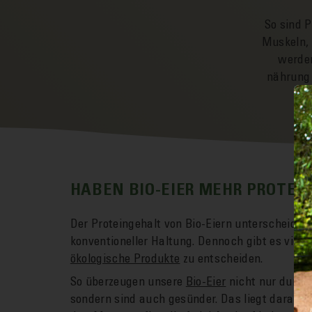
So sind P
Muskeln, 
werden
nährung 
HABEN BIO-EIER MEHR PROTEI
Der Protein­gehalt von Bio-Eiern unter­scheidet
konventioneller Haltung. Dennoch gibt es viele
ökologische Produkte
zu ent­scheiden.
So über­zeugen unsere
Bio-Eier
nicht nur durch
sondern sind auch gesünder. Das liegt daran, 