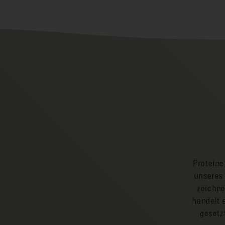
Proteine
unseres 
zeichne
handelt 
gesetz