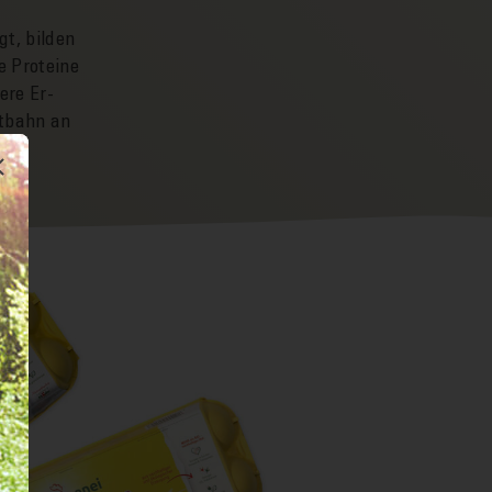
gt, bilden
e Proteine
ere Er­
t­bahn an