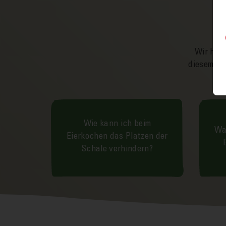
Wir hoff
diesem od
Wie kann ich beim
Wa
Eierkochen das Platzen der
Schale verhindern?