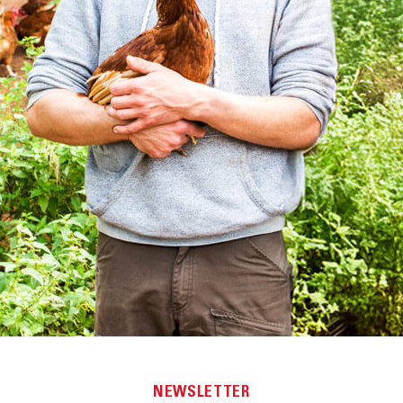
 Käfer, Würmer und Fall­obst
he Er­nährung, dank der die
t­halten.
i von Gen­technik und beim
 Pestizide zum Ein­satz.
in der konventionellen
 Ei­dotter orange zu färben,
Bio-Eier über­zeugen
Online-Hofladen
!
ONLINE-HOFLADE
NEWSLETTER