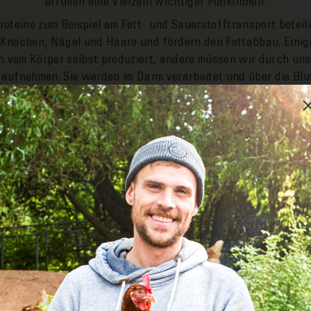
erfüllen eine Viel­zahl wichtiger Funktionen.
roteine zum Beispiel am Fett- und Sauerstoff­transport be­teili
Knochen, Nägel und Haare und fördern den Fett­abbau. Einig
 vom Körper selbst produziert, andere müssen wir durch uns
auf­nehmen. Sie werden im Darm ver­arbeitet und über die Blu
ihren Ziel­ort trans­portiert.
NE?
 sich nicht von dem aus
 gute Gründe, sich für
 ihren besseren Geschmack,
dass die Lege­hennen auf