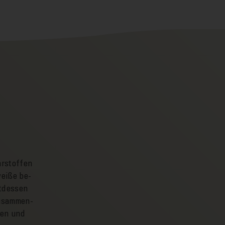
hrstoffen
weiße be­
t­dessen
sammen­
len und