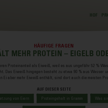
HOF
PR
Übersic
Ü
Geschic
B
Stallun
B
HÄUFIGE FRAGEN
LT MEHR PROTEIN – EIGELB ODE
Team
B
Hoflade
B
eren Protein­anteil als Ei­weiß, weil es aus un­gefähr 52 % Wa
Regiona
eht. Das Ei­weiß hin­gegen besteht zu etwa 90 % aus Wasser u
n Ei aber mehr Ei­weiß ent­hält, sind dort auch die meisten Pr
AUF DIESER SEITE
etzung von Eiern
Proteingehalt in Gramm
Was si