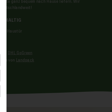
odukte ganz bequem nach Hause liefern. Wir
deutschland­weit!
CHHALTIG
die Haus­tür
d mit
DHL GoGreen
ngen von
Land­pack