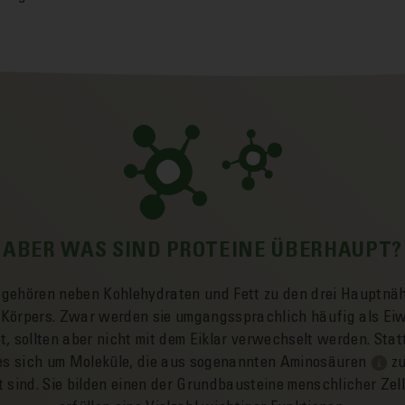
ABER WAS SIND PROTEINE ÜBERHAUPT?
 gehören neben Kohle­hydraten und Fett zu den drei Haupt­nä
Körpers. Zwar werden sie umgangs­sprachlich häufig als Ei­
t, sollten aber nicht mit dem Ei­klar ver­wechselt werden. Stat
es sich um Moleküle, die aus sogenannten Amino­säuren
zu
t sind. Sie bilden einen der Grund­bausteine menschlicher Zel