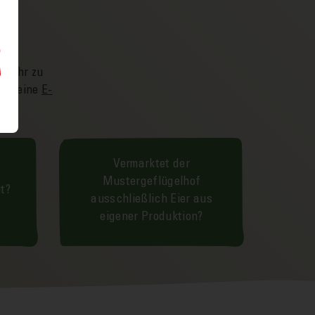
h mehr zu
rne eine
E-
Vermarktet der
Mustergeflügelhof
it?
ausschließlich Eier aus
eigener Produktion?