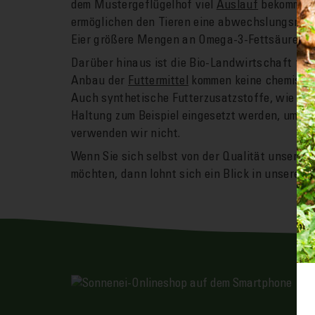
dem Muster­geflügelhof viel
Aus­lauf
be­kommen.
er­möglichen den Tieren eine abwechslungs­reic
Eier größere Mengen an Omega-3-Fettsäuren en
Da­rüber hin­aus ist die Bio-Landwirtschaft fre
An­bau der
Futter­mittel
kommen keine chemischen
Auch synthetische Futter­zusatzstoffe, wie sie 
Haltung zum Beispiel ein­gesetzt werden, um das
ver­wenden wir nicht.
Wenn Sie sich selbst von der Qualität unserer 
möchten, dann lohnt sich ein Blick in unseren