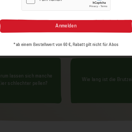
WAR DIESE ANTWORT HILFREICH?
en, dass wir Ihre Frage be­antworten konnten. Wenn Sie noc
er anderen Themen wissen möchten, dann können Sie uns ge
Mail
schicken.
*ab einem Bestell­wert von 60 €, Rabatt gilt nicht für Abos
rum lassen sich manche
Wie lang ist die Brutze
Eier schlechter pellen?