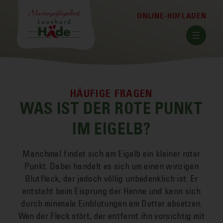
Zum
Zum
Zum
ONLINE-HOFLADEN
Kopfbereich
Hauptinhalt
Fußbereich
der
der
der
Seite
Seite
Seite
WAS IST DER ROTE PUNKT
IM EIGELB?
Manchmal findet sich am Ei­gelb ein kleiner roter
Punkt. Dabei handelt es sich um einen winzigen
Blut­fleck, der jedoch völlig unbedenklich ist. Er
entsteht beim Ei­sprung der Henne und kann sich
durch minimale Ein­blutungen am Dotter absetzen.
Wen der Fleck stört, der entfernt ihn vor­sichtig mit