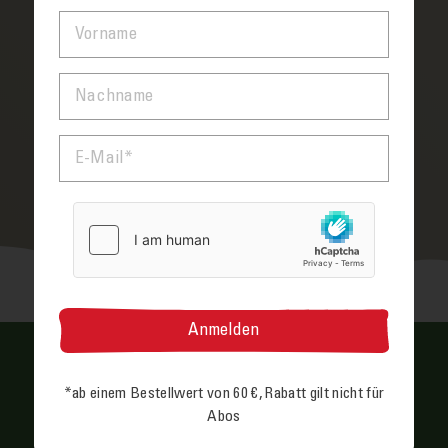
VORNAME
Warum gibt es braune und weiße Eier?
Wie viel Protein hat ein Ei?
NACHNAME
Wie kann ich beim Eierkochen das Platzen
der Schale verhindern?
E-MAIL
Was ist der rote Punkt im Eigelb?
*ab einem Bestell­wert von 60 €, Rabatt gilt nicht für
Abos