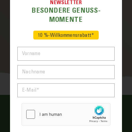
NEWSLETTER
Warum gibt es braune und weiße Eier?
BESONDERE GENUSS­
MOMENTE
Wie viel Protein hat ein Ei?
10 %-Willkommensrabatt*
Wie kann ich beim Eierkochen das Platzen
der Schale verhindern?
VORNAME
Was ist der rote Punkt im Eigelb?
NACHNAME
E-MAIL