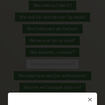
Was steht auf dem Ei?
Wie viele Eier darf man am Tag essen?
Wie funktioniert der Eiertest?
Warum sind Eier so stabil?
Was bedeutet „schieren"?
Wie lang ist die Brutzeit?
Wie lange kann man Eier aufbewahren?
Sind Eier mit flüssigem Eiklar alt?
Wie kommen zwei oder mehr Dotter in ein Ei?