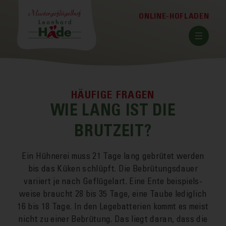
Zum
Zum
Zum
ONLINE-HOFLADEN
Kopfbereich
Hauptinhalt
Fußbereich
der
der
der
Seite
Seite
Seite
WIE LANG IST DIE
BRUTZEIT?
Ein Hühnerei muss 21 Tage lang gebrütet werden
bis das Küken schlüpft. Die Bebrütungs­dauer
variiert je nach Geflügel­art. Eine Ente beispiels­
weise braucht 28 bis 35 Tage, eine Taube ledig­lich
16 bis 18 Tage. In den Lege­batterien kommt es meist
nicht zu einer Bebrütung. Das liegt daran, dass die