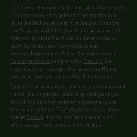
Doch unser Engagement für eine umwelt­schonende
Produktion von Eiern geht noch weiter. Die Aus­
läufe der
Ställe
sind voller Obst­bäume, Sträucher
und Pappeln. Auf 20 Hektar Grün­land nehmen die
Pflanzen Stick­stoff auf und produzieren Sauer­
stoff. Sie bieten den Tieren Schutz und
abwechslungs­reiches Futter. Die ver­besserten
Haltungs­praktiken
steigern das
Tier­wohl
. Sie
tragen zu einer niedrigen Sterbe­rate der Hühner
und so­mit einer geringeren CO₂-Belastung bei.
Da­rüber hinaus ver­markten wir unsere Hennen und
Hähne, die ihr ganzes Leben lang öko­logisch ge­
füttert und ge­halten wurden, eigen­ständig und
führen sie nicht der Tierfutter­industrie zu. Jedes
Gramm
Fleisch
, das für den Ver­braucher nicht
extra er­zeugt wird, senkt die CO₂-Bilanz.