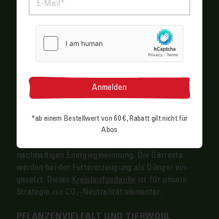
regionales Öko­futter: Weizen, Mais und Triticale
dienen als Energie­lieferanten. Sonnen­blumen, Soja,
Erbsen, Bohnen und Lupinen sind hervor­ragende
Eiweiß­quellen. Durch Humus­aufbau, ab­gestimmte
Frucht­folgen und kurze Transport­wege lässt sich
ein Groß­teil der Emissionen ein­sparen. Zu­dem ver­
wenden wir europäisches Soja und unter­stützen
da­mit nicht die Ab­holzung des Regen­waldes.
Ein ent­scheidender An­teil der CO₂-Emissionen von
Eiern be­steht auch in der Lagerung und Aus­
*ab einem Bestell­wert von 60 €, Rabatt gilt nicht für
Abos
bringung von Geflügel­mist. In der be­nachbarten
Biogas-Anlage
ver­wenden wir den Hühner­kot zur
nach­haltigen Energie­gewinnung. Die Gär­reste
werden bei der Futter­erzeugung als Dünger ein­
gesetzt. Dieser
Kreislauf­gedanke
ist für unsere
Strategie zur CO₂-Neutralität elementar.
PFLANZENVIELFALT UND TIERWOHL