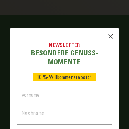
CO2-NEUTRALITÄT
NEWSLETTER
Unser er­klärtes Ziel ist die CO₂-neutrale
BESONDERE GENUSS­
Produktion von
Eiern
. Um das zu er­reichen, haben
MOMENTE
wir die Betriebs­prozesse an unserem nach­haltigen
Geflügel­hof optimiert und ver­schiedene Maß­namen
10 %-Willkommensrabatt*
zur Reduktion von Treibhaus­gasen ein­geführt.
VORNAME
REGIONALITÄT UND
KREISLAUFWIRTSCHAFT
NACHNAME
Da ein­gebettete Emissionen im
Kraft­futter
etwa die
Hälfte des CO₂-Fuß­abdrucks von Eiern aus­machen,
setzen wir bei der Er­nährung unserer Tiere auf
E-MAIL