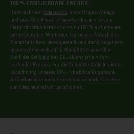
100 % ERNEUERBARE ENERGIE
Dank mehrerer
Solar­parks
, einer Biogas-Anlage
und zwei
Blockheiz­kraftwerken
basiert unsere
Eier­produktion bereits heute zu 100 % auf erneuer­
baren Energien. Wir haben für unsere Mit­arbeiter
Dienst­fahrräder bereit­gestellt und da­mit be­gonnen,
unseren Fuhr­park auf E-Mobilität umzu­stellen.
Doch die Senkung der CO₂-Bilanz ist ein fort­
laufender Prozess. Für die Zukunft ist die konkrete
Berechnung unseres CO₂-Fuß­abdrucks geplant.
Außer­dem werden wir auch unsere
Vor­lieferanten
zur Klima­neutralität ver­pflichten.