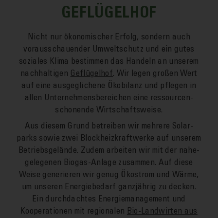
GEFLÜGELHOF
Nicht nur öko­nomischer Erfolg, sondern auch
voraus­schauender Umwelt­schutz und ein gutes
soziales Klima bestimmen das Handeln an unserem
nach­haltigen
Geflügel­hof
. Wir legen großen Wert
auf eine aus­geglichene Öko­bilanz und pflegen in
allen Unternehmens­bereichen eine ressourcen­
schonende Wirtschafts­weise.
Aus diesem Grund be­treiben wir mehrere Solar­
parks so­wie zwei Blockheiz­kraftwerke auf unserem
Betriebs­gelände. Zu­dem arbeiten wir mit der nahe­
gelegenen Bio­gas-Anlage zu­sammen. Auf diese
Weise gene­rieren wir genug Öko­strom und Wärme,
um unseren Energie­bedarf ganz­jährig zu decken.
Ein durch­dachtes Energie­management und
Kooperationen mit regionalen
Bio-Landwirten aus