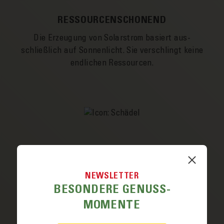
RESSOURCEN­SCHONEND
Die Erzeugung von Solar­­strom basiert aus­­
schließlich auf Sonnen­­licht. Sie ver­schlingt keine
end­lichen Ressourcen.
NEWSLETTER
BESONDERE GENUSS­
WENIG SCHADSTOFFE
MOMENTE
Anders als bei der Ver­brennung von Kohle, Öl und