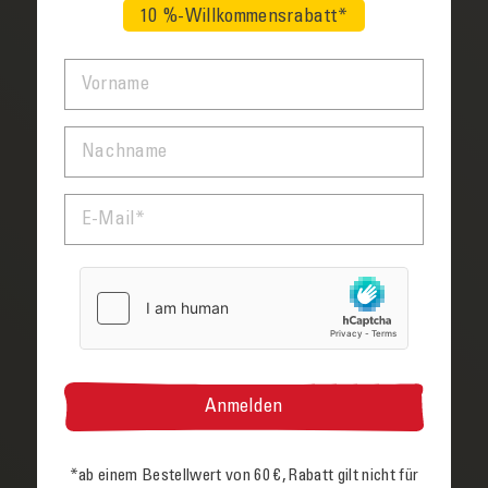
Erd­­gas wird beim laufenden Betrieb von Solar­­
10 %-Willkommensrabatt*
paneelen kein CO₂ aus­­gestoßen.
VORNAME
NACHNAME
E-MAIL
ENERGIE­SPEICHER
Über­schüssig erzeugte Energie lässt sich
speichern und problem­­los zu einem späteren Zeit­­
punkt verwenden.
*ab einem Bestell­wert von 60 €, Rabatt gilt nicht für