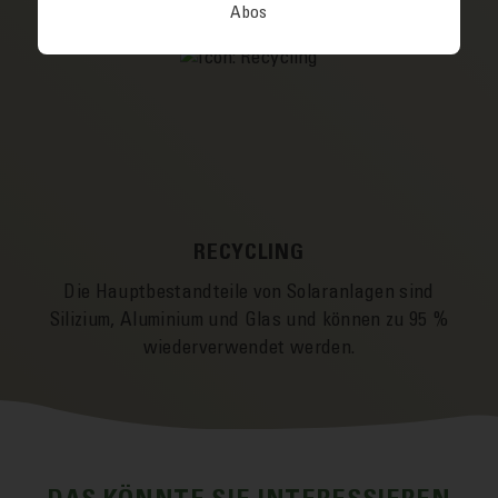
Abos
RECYCLING
Die Haupt­­bestandteile von Solar­­anlagen sind
Silizium, Aluminium und Glas und können zu 95 %
wieder­verwendet werden.