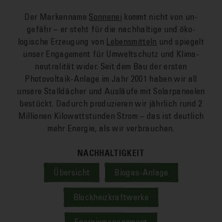
Der Marken­name
Sonnen­ei
kommt nicht von un­
gefähr – er steht für die nach­haltige und öko­
logische Er­zeugung von
Lebens­mitteln
und spiegelt
unser Engagement für Umwelt­schutz und Klima­
neutralität wider. Seit dem Bau der ersten
Photovoltaik-Anlage im Jahr 2001 haben wir all
unsere Stall­dächer und Aus­läufe mit Solar­paneelen
be­stückt. Da­durch produzieren wir jährlich rund 2
Millionen Kilowatt­stunden Strom – das ist deutlich
mehr Energie, als wir ver­brauchen.
NACHHALTIGKEIT
Übersicht
Biogas-Anlage
Blockheizkraftwerke